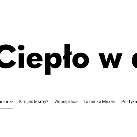
u swojego domu
orie
Kim jesteśmy?
Współpraca
Łazienka Mexen
Polityk