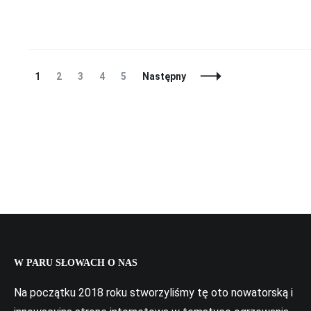
Nawigacja
Strona
Strona
Strona
Strona
Strona
1
2
3
4
5
Następny
artykułów
W PARU SŁOWACH O NAS
Na początku 2018 roku stworzyliśmy tę oto nowatorską i