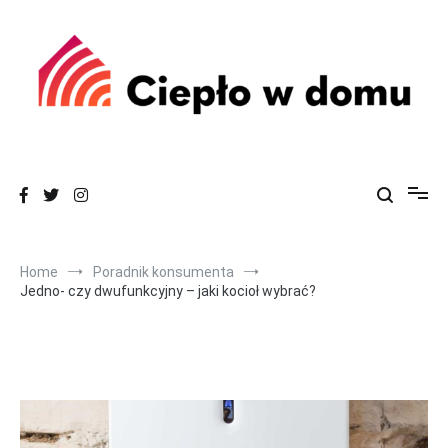
Skocz
do
zawartości
Dowiedz się więcej o efektywnym ogrzewaniu swojego domu
Ciepło w Domu
Home
Poradnik konsumenta
Jedno- czy dwufunkcyjny – jaki kocioł wybrać?