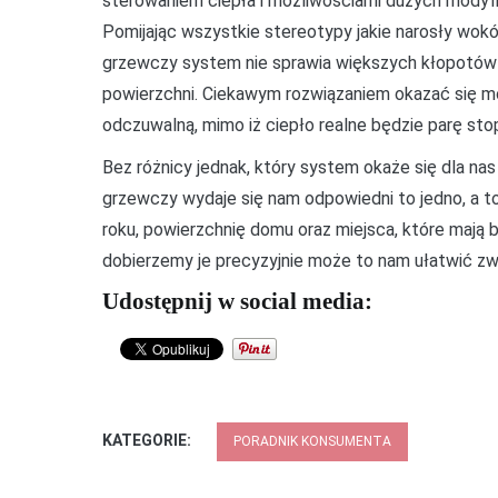
sterowaniem ciepła i możliwościami dużych modyfi
Pomijając wszystkie stereotypy jakie narosły wokó
grzewczy system nie sprawia większych kłopotów w
powierzchni. Ciekawym rozwiązaniem okazać się m
odczuwalną, mimo iż ciepło realne będzie parę stop
Bez różnicy jednak, który system okaże się dla nas
grzewczy wydaje się nam odpowiedni to jedno, a t
roku, powierzchnię domu oraz miejsca, które mają
dobierzemy je precyzyjnie może to nam ułatwić zw
Udostępnij w social media:
KATEGORIE:
PORADNIK KONSUMENTA