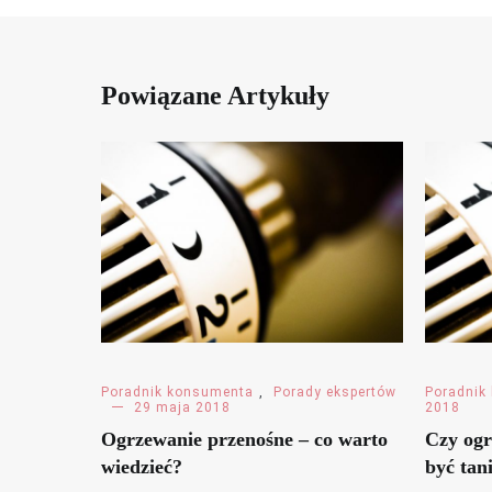
Powiązane Artykuły
Poradnik konsumenta
,
Porady ekspertów
Poradnik
29 maja 2018
2018
Ogrzewanie przenośne – co warto
Czy ogr
wiedzieć?
być tan