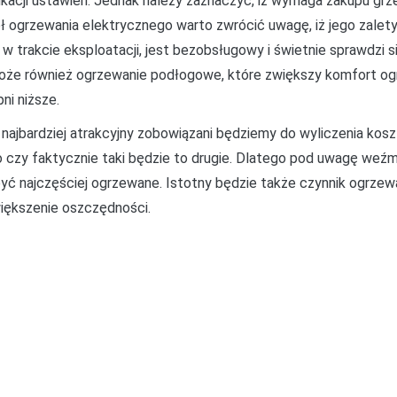
kacji ustawień. Jednak należy zaznaczyć, iż wymaga zakupu grz
ł ogrzewania elektrycznego warto zwrócić uwagę, iż jego zalety
 trakcie eksploatacji, jest bezobsługowy i świetnie sprawdzi 
oże również ogrzewanie podłogowe, które zwiększy komfort og
ni niższe.
 najbardziej atrakcyjny zobowiązani będziemy do wyliczenia koszt
o czy faktycznie taki będzie to drugie. Dlatego pod uwagę weź
 być najczęściej ogrzewane. Istotny będzie także czynnik ogrz
iększenie oszczędności.