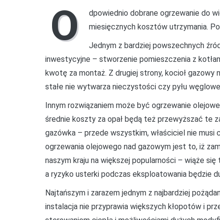
Domu
O
dpowiednio dobrane ogrzewanie do wie
miesięcznych kosztów utrzymania. Po
Jednym z bardziej powszechnych źród
inwestycyjne – stworzenie pomieszczenia z kotłam
kwotę za montaż. Z drugiej strony, kocioł gazowy
stałe nie wytwarza nieczystości czy pyłu węgloweg
Innym rozwiązaniem może być ogrzewanie olejowe, c
średnie koszty za opał będą też przewyższać te z
gazówka – przede wszystkim, właściciel nie musi co
ogrzewania olejowego nad gazowym jest to, iż za
naszym kraju na większej popularności – wiąże się
a ryzyko usterki podczas eksploatowania będzie du
Najtańszym i zarazem jednym z najbardziej pożąda
instalacja nie przyprawia większych kłopotów i pr