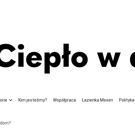
u swojego domu
orie
Kim jesteśmy?
Współpraca
Łazienka Mexen
Polityk
 dom?