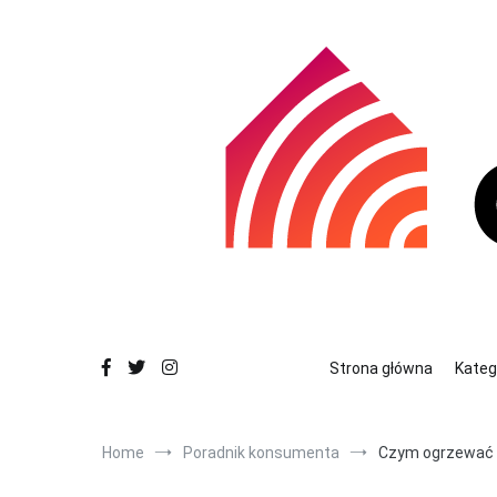
Skocz
do
zawartości
Dowiedz się więcej o efektywnym ogrzewani
Ciepło w Domu
Strona główna
Kateg
Home
Poradnik konsumenta
Czym ogrzewać