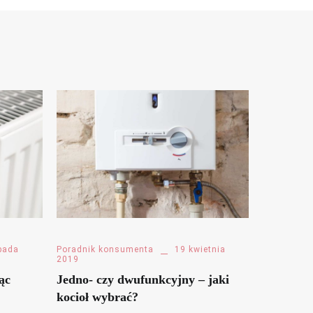
opada
Poradnik konsumenta
19 kwietnia
2019
ąc
Jedno- czy dwufunkcyjny – jaki
kocioł wybrać?