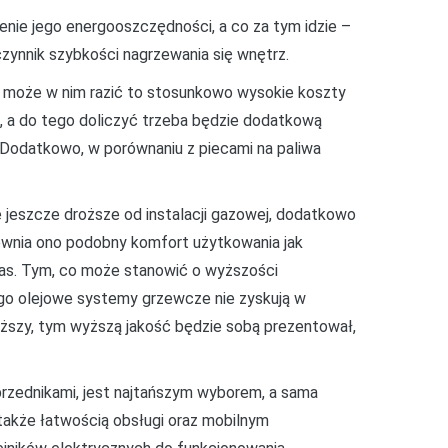
nie jego energooszczędności, a co za tym idzie –
ynnik szybkości nagrzewania się wnętrz.
o może w nim razić to stosunkowo wysokie koszty
, a do tego doliczyć trzeba będzie dodatkową
 Dodatkowo, w porównaniu z piecami na paliwa
e jeszcze droższe od instalacji gazowej, dodatkowo
pewnia ono podobny komfort użytkowania jak
 czas. Tym, co może stanowić o wyższości
go olejowe systemy grzewcze nie zyskują w
roższy, tym wyższą jakość będzie sobą prezentował,
przednikami, jest najtańszym wyborem, a sama
 także łatwością obsługi oraz mobilnym