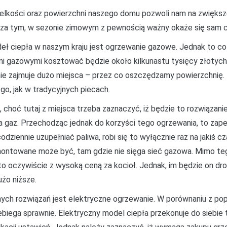
lkości oraz powierzchni naszego domu pozwoli nam na zwiększe
za tym, w sezonie zimowym z pewnością ważny okaże się sam cz
eł ciepła w naszym kraju jest ogrzewanie gazowe. Jednak to c
i gazowymi kosztować będzie około kilkunastu tysięcy złotych
 nie zajmuje dużo miejsca – przez co oszczędzamy powierzchnię.
o, jak w tradycyjnych piecach.
hoć tutaj z miejsca trzeba zaznaczyć, iż będzie to rozwiązani
a gaz. Przechodząc jednak do korzyści tego ogrzewania, to za
dziennie uzupełniać paliwa, robi się to wyłącznie raz na jakiś
montowane może być, tam gdzie nie sięga sieć gazowa. Mimo te
 to oczywiście z wysoką ceną za kocioł. Jednak, im będzie on d
żo niższe.
nych rozwiązań jest elektryczne ogrzewanie. W porównaniu z po
zebiega sprawnie. Elektryczny model ciepła przekonuje do siebie